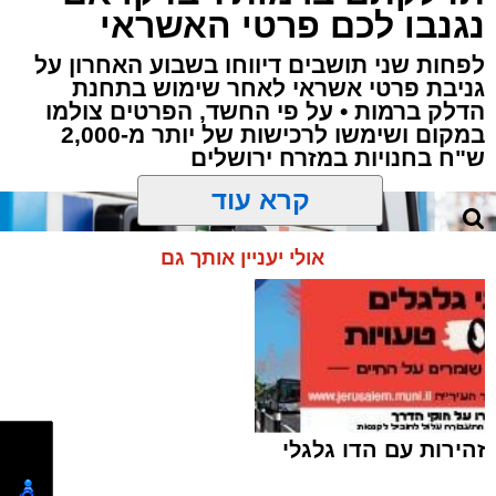
נגנבו לכם פרטי האשראי
מערכת האתר / 18:52 07.08.26
לפחות שני תושבים דיווחו בשבוע האחרון על
גניבת פרטי אשראי לאחר שימוש בתחנת
הדלק ברמות • על פי החשד, הפרטים צולמו
במקום ושימשו לרכישות של יותר מ-2,000
ש"ח בחנויות במזרח ירושלים
תגים:
ירושלים
,
תאונה
,
זמר
,
אחים ננעלו ברכב
קרא עוד
אסון בירושלים: הזמר אבישי לוי ז"ל משכונת רמת
שלמה נהרג בתאונה קשה ברח' אדוניהו הכהן
אולי יעניין אותך גם
בירושלים.
על פי עדי ראיה, הנפטר הוריד נוסעים מרכבו וירד
לסייע להם בחבילות, אך מסיבה שאינה ברורה
הרכב הידרדר ומחץ אותו למוות.
כוחות הצלה שהגיעו למקום מצאו אותו במצב אנוש
זהירות עם הדו גלגלי