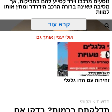
נוסעים מרכבו וירד לסייע להם בחבילות, אך
מסיבה שאינה ברורה הרכב הידרדר ומחץ אותו
למוות
קרא עוד
אולי יעניין אותך גם
זהירות עם הדו גלגלי
חדשות
>
מקומי
תדלקתם ברמות? בדקו אם
קבוצת זמן אמת