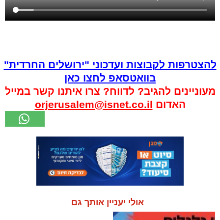
להצטרפות לקבוצות ועדכוני "ירושלים החרדית"
בוואטסאפ לחצו כאן
מעוניינים להגיב? לדווח? צרו איתנו קשר במייל
האדום
orjerusalem@isnet.co.il
אולי יעניין אותך גם