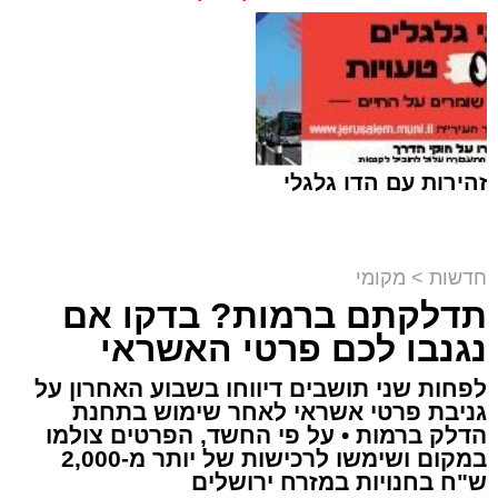
זהירות עם הדו גלגלי
חדשות
>
מקומי
תדלקתם ברמות? בדקו אם
קבוצת זמן אמת
נגנבו לכם פרטי האשראי
מערכת האתר / 18:52 07.08.26
לפחות שני תושבים דיווחו בשבוע האחרון על
גניבת פרטי אשראי לאחר שימוש בתחנת
הדלק ברמות • על פי החשד, הפרטים צולמו
במקום ושימשו לרכישות של יותר מ-2,000
ש"ח בחנויות במזרח ירושלים