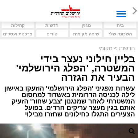
בית
מגזין
חדשות
קהילות
השכונה שלי
שיחה מקומית
טורים
צרכנות ועסקים
חדשות
>
מקומי
בליין חילוני נעצר בידי
המשטרה, 'הפלג הירושלמי'
הבעיר את הגזרה
עשרות מפגיני 'הפלג הירושלמי' הוזעקו באישון
לילה לכניסה הדרומית באשדוד למחסום
המשטרתי לאחר שמנגנון 'צבע שחור' הזעיק
אותם בגין מעצר עריקים חרדים. בפועל
הצעירים התגלו כחילונים שחזרו מבילוי