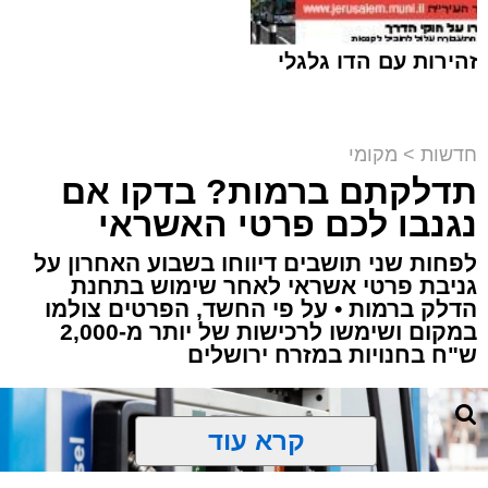
זהירות עם הדו גלגלי
חדשות
>
מקומי
תדלקתם ברמות? בדקו אם
קבוצת זמן אמת
נגנבו לכם פרטי האשראי
מערכת האתר / 18:52 07.08.26
לפחות שני תושבים דיווחו בשבוע האחרון על
גניבת פרטי אשראי לאחר שימוש בתחנת
הדלק ברמות • על פי החשד, הפרטים צולמו
במקום ושימשו לרכישות של יותר מ-2,000
ש"ח בחנויות במזרח ירושלים
תגים:
ירושלים
,
תאונה
,
זמר
,
אחים ננעלו ברכב
קרא עוד
אסון בירושלים: הזמר אבישי לוי ז"ל משכונת רמת
שלמה נהרג בתאונה קשה ברח' אדוניהו הכהן