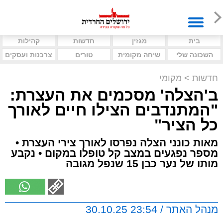
בית
מגזין
חדשות
קהילות
השכונה שלי
שיחה מקומית
טורים
צרכנות ועסקים
חדשות
>
מקומי
ב'הצלה' מסכמים את העצרת:
"המתנדבים הצילו חיים לאורך
כל הציר"
מאות כונני הצלה נפרסו לאורך צירי העצרת •
מספר נפגעים במצב קל טופלו במקום • נקבע
מותו של נער כבן 15 שנפל מגובה
מנהל האתר / 23:54 30.10.25