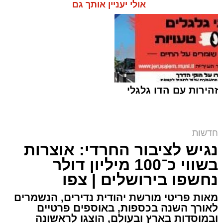
אולי יעניין אותך גם
בירושלים.
על פי עדי ראיה, הנפטר הוריד נוסעים מרכבו וירד
לסייע להם בחבילות, אך מסיבה שאינה ברורה
הרכב הידרדר ומחץ אותו למוות.
כוחות הצלה שהגיעו למקום מצאו אותו במצב אנוש
זהירות עם הדו גלגלי
והחלו לבצע עליו פעולות החייאה. במקביל הוא
פונה לבית החולים הדסה הר הצופים אולם חרף
מאמצי ההצלה ולדאבון לב המשפחה הוא נפטר.
חרם על תחנת הדלק | אילוסטרציה shutterstock
חדשות
נגיש לציבור החרדי: אוצרות
ארי קאהן / 10:09 07.08.26
בשווי כ־100 מיליון דולר
נחשפו בירושלים | צפו
מאות פריטי מורשת יהודית נדירים, הנשמרים
לאורך השנה בכספות, באוספים פרטיים
ובמוסדות בארץ ובעולם, הוצגו לראשונה
תגים:
מזרח ירושלים
,
ירושלים
,
רמות
,
תחנת דלק
,