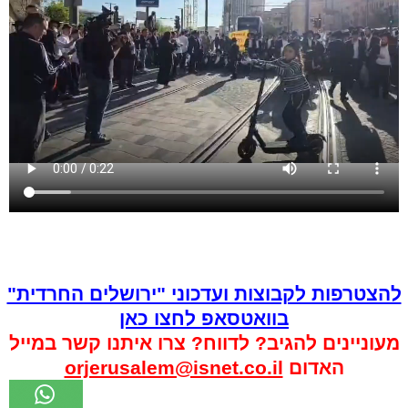
להצטרפות לקבוצות ועדכוני "ירושלים החרדית"
בוואטסאפ לחצו כאן
מעוניינים להגיב? לדווח? צרו איתנו קשר במייל
האדום
orjerusalem@isnet.co.il