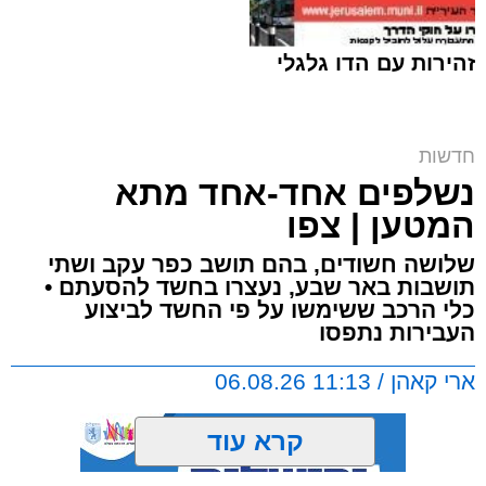
זהירות עם הדו גלגלי
ח"כ סוכות בסיור בבתי ספר במזרח ירושלים |
חדשות
דוברות
נשלפים אחד-אחד מתא
ארי קאהן / 16:42 06.08.26
המטען | צפו
שלושה חשודים, בהם תושב כפר עקב ושתי
תושבות באר שבע, נעצרו בחשד להסעתם •
כלי הרכב ששימשו על פי החשד לביצוע
העבירות נתפסו
תגים:
מזרח ירושלים
,
ירושלים
,
מעצר
,
משטרת
ארי קאהן / 11:13 06.08.26
ישראל
,
איומים
,
חדשות ירושלים
,
ירושלים החרדית
,
צבי סוכות
קרא עוד
טרזן המחבל:
תושב מזרח ירושלים בן 25 נעצר