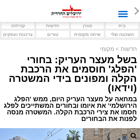
בית
מגזין
חדשות
קהילות
השכונה שלי
שיחה מקומית
טורים
צרכנות ועסקים
חדשות
>
מקומי
בשל מעצר העריק: בחורי
'הפלג' חוסמים את הרכבת
הקלה ומפונים בידי המשטרה
(וידאו)
במחאה על מעצר העריק היום, ממש 'הפלג
הירושלמי' את איומו ובחורים המשתייכים לפלג
חסמו את צירי הרכבת הקלה. המשטרה מנסה
לפנות את הבחורים