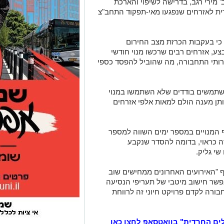
 מירי רגב, בדרישה לשיפוי והארכת
ית לאזרחים שנפגעו מאי-תפקוד התחב"צ
כי בעקבות הכרזת מצב החירום
, אזרחים רבים שרכשו מנוי חודשי
רותי התחבורה, מה שהוביל להפסד כספי
משתמשים בודדים שלא השתמשו במנוי
נו נותן מענה הולם למאות אלפי אזרחים
 המנויים במספר ימים השווה למספר
 כראוי, בדומה להסדר שנקבע
י גליק.
יף "האירועים האחרונים ממחישים שוב
פשר חישוב מיטבי של תעריפי הנסיעה
בורה לקדם פרויקט חיוני זה לרווחת
לים החרדית" בוואטסאפ לחצו כאן