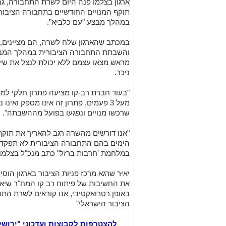
ארגון בצלמו פנה היום לשרת התחבורה, גב'
תוקף המנויים החודשיים בתחבורה הציבור
במהלך מבצע "עם כלביא".
במכתב שהארגון שלח לשרה, הם מציינים, 
והשבתת התחבורה הציבורית במהלך המבצע
מראש מצאו עצמם ללא יכולת לנצל את שי
ניכר.
"בעוד חברת רב-קו מציעה פתרון חלקי ל
מעל 3 פעמים, פתרון זה אינו מספק ואי
שרכשו מנויים ונפגעו בפועל מההשבתה".
"אנו דורשים מהשרה רגב להאריך את תוקף
הימים בהם התחבורה הציבורית לא תפקדה
במלחמת 'חרבות ברזל" כתב מנכ"ל בצלמו ש
יאיר שרגא מרכז פניות הציבור בארגון הוס
את החשיבות של פיתוח רב קו המח"ר שיא
באופן רטרואקטיבי, אנו קוראים לשרת התח
הציבור הישראלי"
להצטרפות לקבוצות ועדכוני "ירוש