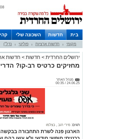
08 אוגוסט 2026 / 11:14
בית
חדשות
השכונה שלי
קהי
מקומי
חדשות ארציות
פוליטי
נדל"ן
חצרות
|
|
|
ירושלים החרדית
>
חדשות
>
חדשות ארצ
מחזיקים כרטיס רב-קו? הדר
מנהל האתר
24.06.25 / 00:35
תגים:
מירי רגב
,
בצלמו
הארגון פנה לשרת התחבורה בבקשה ל
כרטיסי חופשי חודשי ולא עשו בהם ש