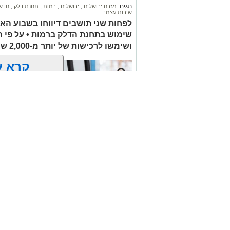
תגים:
מזרח ירושלים
,
ירושלים
,
רמות
,
תחנת דלק
,
חדשו
שירות עצמי
הלווייתו תתקיים במוצאי שבת.
לפחות שני תושבים דיווחו בשבוע הא
שימוש בתחנת הדלק ברמות • על פי 
ת.נ.צ.ב.ה
ושימשו לרכישות של יותר מ-2,000 ש"ח בחנויות במזרח ירושלים
להצטרפות לקבוצות ועדכוני "ירוש
קרא ע
מעוניינים להגיב? לדווח
האדום
net.co.il
אולי יעניי
זהירות עם הדו
גלגלי