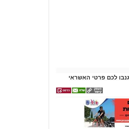
נבו לכם פרטי האשראי
ונת רמת שלמה נהרג בתאונה קשה ברח'
בו וירד לסייע להם בחבילות, אך מסיבה
ות.
ב אנוש והחלו לבצע עליו פעולות
הדסה הר הצופים אולם חרף מאמצי