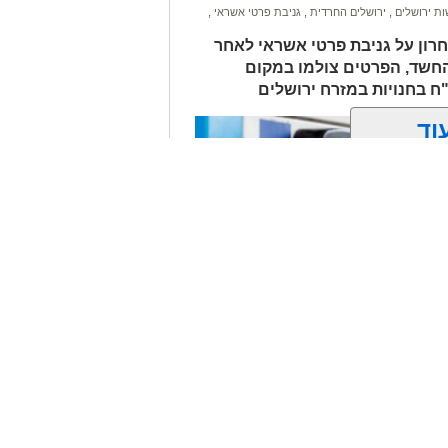
ת ירושלים
,
ירושלים החרדית
,
גניבת פרטי אשראי
,
חרון על גניבת פרטי אשראי לאחר
החשד, הפרטים צולמו במקום
לים החרדית" בוואטסאפ לחצו כאן
וד
? צרו איתנו קשר במייל
orjerusalem@is
ן אותך גם