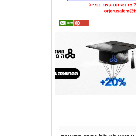
? צרו איתנו קשר במייל
orjerusalem@is
אולי
יעניין
אותך
גם
זהירות עם הדו
גלגלי