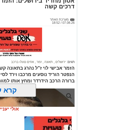
אסון מחריד בירושלים: הזמר 
דרכים קשה
מערכת האתר
07.08.26 / 18:52
תגים:
ירושלים
,
תאונה
,
זמר
,
אחים ננעלו ברכב
הזמר אבישי לוי ז"ל נהרג בתאונה קשה
הנפטר הוריד נוסעים מרכבו וירד לסי
ברורה הרכב הידרדר ומחץ אותו למוו
קרא ע
אולי יעניי