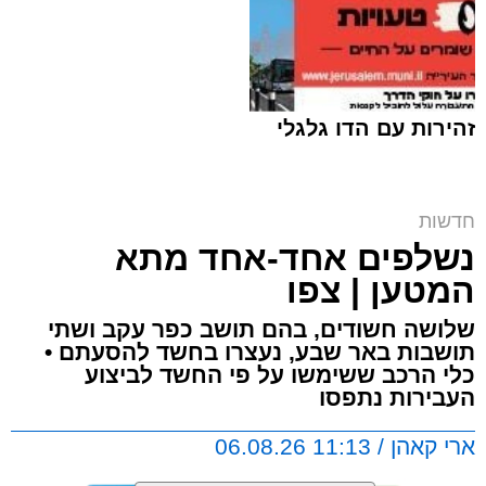
זהירות עם הדו גלגלי
ח"כ סוכות בסיור בבתי ספר במזרח ירושלים |
חדשות
דוברות
נשלפים אחד-אחד מתא
ארי קאהן / 16:42 06.08.26
המטען | צפו
שלושה חשודים, בהם תושב כפר עקב ושתי
תושבות באר שבע, נעצרו בחשד להסעתם •
כלי הרכב ששימשו על פי החשד לביצוע
העבירות נתפסו
תגים:
מזרח ירושלים
,
ירושלים
,
מעצר
,
משטרת
ארי קאהן / 11:13 06.08.26
ישראל
,
איומים
,
חדשות ירושלים
,
ירושלים החרדית