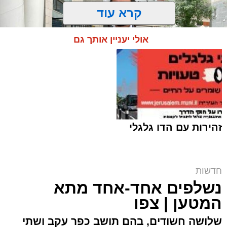
קרא עוד
אולי יעניין אותך גם
זהירות עם הדו גלגלי
ח"כ סוכות בסיור בבתי ספר במזרח ירושלים |
חדשות
דוברות
נשלפים אחד-אחד מתא
ארי קאהן / 16:42 06.08.26
המטען | צפו
שלושה חשודים, בהם תושב כפר עקב ושתי