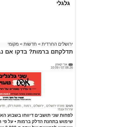
גלגלי
ירושלים החרדית
>
חדשות
>
מקומי
קבוצת זמן אמת
תדלקתם ברמות? בדקו אם נג
אסון בירושלים: הזמר אבישי לוי ז"ל משכ
אדוניהו הכהן בירושלים.
ארי קאהן
07.08.26 / 10:09
על פי עדי ראיה, הנפטר הוריד נוסעים מרכ
שאינה ברורה הרכב הידרדר ומחץ אותו למו
כוחות הצלה שהגיעו למקום מצאו אותו במצ
החייאה. במקביל הוא פונה לבית החולים 
ההצלה ולדאבון לב המשפחה הוא נפטר.
תגים:
מזרח ירושלים
,
ירושלים
,
רמות
,
תחנת דלק
,
חדשו
שירות עצמי
הלווייתו תתקיים במוצאי שבת.
לפחות שני תושבים דיווחו בשבוע הא
שימוש בתחנת הדלק ברמות • על פי 
ת.נ.צ.ב.ה