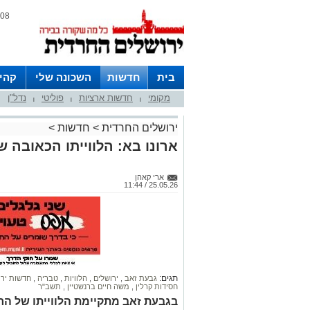
08 אוגוסט 2026 / 10:43
בית
חדשות
השכונה שלי
קהי
מקומי
חדשות ארציות
פוליטי
נדל"ן
חצרות
|
|
|
ירושלים החרדית
>
חדשות
>
ארונו בא: הלווייתו הכאובה ש
ארי קאהן
25.05.26 / 11:44
תגים:
גבעת זאב
,
ירושלים
,
הלוויות
,
טבריה
,
חדשות יר
חסידות קרלין
,
משה חיים ברנשטיין
,
תשב"ר
בגבעת זאב מתקיימת הלווייתו של הרה