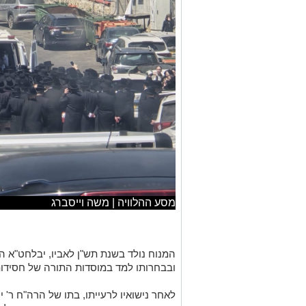
מסע ההלוויה | משה וייסברג
המנוח נולד בשנת תש"ן לאביו, יבלחט"א הר
ובבחרותו למד במוסדות התורה של חסידות 
לאחר נישואיו לרעייתו, בתו של הרה"ח ר' י