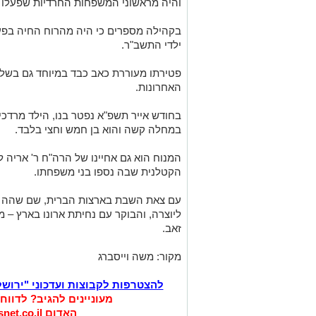
והיה מראשוני המשפחות החרדיות שפעלו ל
בקהילה מספרים כי היה מהרוח החיה בפעי
ילדי התשב"ר.
פטירתו מעוררת כאב כבד במיוחד גם בשל
האחרונות.
בחודש אייר תשפ"א נפטר בנו, הילד מרדכי
במחלה קשה והוא בן חמש וחצי בלבד.
המנוח הוא גם אחיינו של הרה"ח ר' אריה ל
הקטלנית שבה נספו בני משפחתו.
עם צאת השבת בארצות הברית, שם שהה לצ
ליוצרה, והבוקר עם נחיתת ארונו בארץ – 
זאב.
מקור: משה וייסברג
להצטרפות לקבוצות ועדכוני "ירוש
מעוניינים להגיב? לדווח
האדום
net.co.il