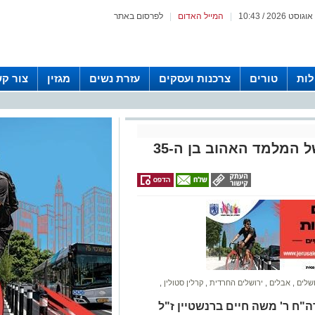
|
המייל האדום
|
לפרסום באתר
לות
טורים
צרכנות ועסקים
עזרת נשים
מגזין
צור ק
ל המלמד האהוב בן ה-35
ושלים
,
אבלים
,
ירושלים החרדית
,
קרלין סטולין
,
"ח ר' משה חיים ברנשטיין ז"ל