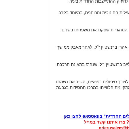
חיזוק ההתיישבות החרדית בעיר.
לות החינוכית והרוחנית, במיוחד בקרב
 הטרגדיות שפקדו את משפחתו בשנים
 אהרן ברנשטיין ז"ל, לאחר מאבק ממושך
ייב ברנשטיין ז"ל, שנהרג בתאונת הרכבת
ורך טיפולים רפואיים, השיב את נשמתו
מתקיימת הלווייתו במרכז החסידות בגבעת
לים החרדית" בוואטסאפ לחצו כאן
? צרו איתנו קשר במייל
orjerusalem@is