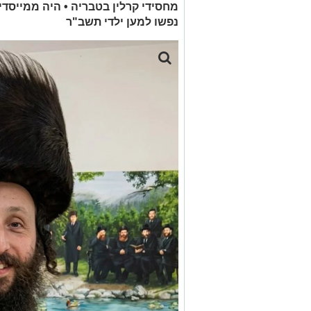
מחסידי קרלין בטבריה • היה ממייסד
נפשו למען ילדי תשב"ר