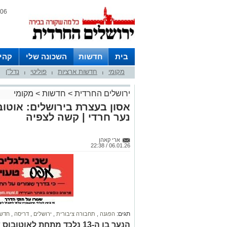
06 אוגוסט 2026 / 23:49
בית
חדשות
השכונה שלי
קהי
מקומי
חדשות ארציות
פוליטי
נדל"ן
חצרות
|
|
|
ירושלים החרדית
>
חדשות
>
מקומי
אסון בעצרת בירושלים: אוטו
נער חרדי | קשה לצפיה
ארי קאהן
06.01.26 / 22:38
תגים:
הפגנה
,
תחבורה ציבורית
,
ירושלים
,
דריסה
,
חדשו
הנער בן ה-13 נלכד מתחת לא