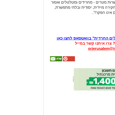
שרות מטרים - מחרידים ומטלטלים ואסור
ירה מיידית, יסודית ובלתי מתפשרת,
 אינו הפקר!".
לים החרדית" בוואטסאפ לחצו כאן
? צרו איתנו קשר במייל
orjerusalem@is
אולי
יעניין
אותך
גם
זהירות עם הדו
גלגלי