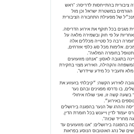
ציבורית בהתייחסות לדריסה: "ראש
הגורמים במשטרת ישראל וכן מול
נכ״ל של מפעילת התחבורה הציבורית
 מגנים בכל תוקף את אירוע הדריסה.
אחריות על פי חוק ובשמירה מלאה על
ומרה רבה כל סטייה מכללים אלה
ים. אלימות מכל סוג כלפי אזרחים,
ותטופל בחומרה המלאה".
ה בתגובה לאסון: "אנחנו מזועזעים
שפחה והקהילה, האירוע מצוי בחקירת
א ותעביר כל מידע שיידרש".
גובה לאירוע הקשה: ״קיבלתי בזעזוע את
ים, בו נדרסו מפגינים ובהם נער
בשעה קשה זו, ואני שולח איחולי
ספים באירוע״.
דריסה וההרג של הנער בהפגנה בירושלים
 יעמוד לדין וייענש בכל חומרת הדין.
ה מחריד שכזה".
 בהפגנה בירושלים: "אנו מזועזעים עד
ים של נהג האוטובוס הנוסע בפראות