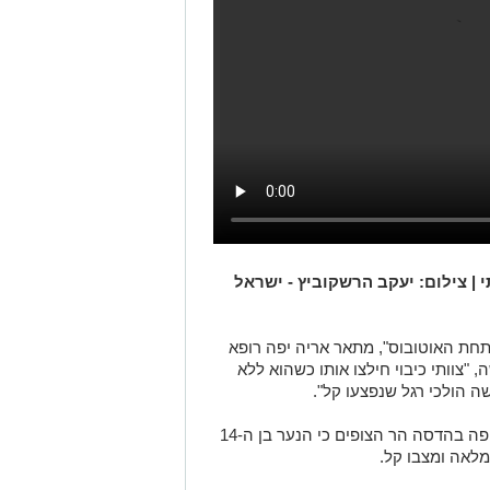
 | צילום: יעקב הרשקוביץ - ישראל
תחת האוטובוס", מתאר אריה יפה רופא
"צוותי כיבוי חילצו אותו כשהוא ללא
שה הולכי רגל שנפצעו קל".
מאוחר יותר נמסר מהמחלקה לרפואה דחופה בהדסה הר הצופים כי הנער בן ה-14
לאה ומצבו קל.