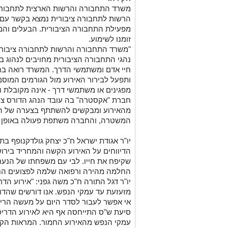
משרד התחבורה והרשות הארצית לתחבורה 
הרשות לתחבורה ציבורית נמצא בקשר עם 
מפעילת התחבורה הציבורית. הבעלים והמ
זומנו לשימוע.
"משרד התחבורה והרשות לתחבורה ציבורית
נהגי התחבורה הציבורית מחויבים לנהוג ב
חיי אדם ומשתמשי הדרך. המשרד רואה בח
ותפעל לבירור האירוע מול הגורמים המוסמכ
מפגינים או משתמשי דרך - אינה מקובלת 
חברת "אקסטרה" בה עובד הנהג הדורס ציינ
מהאירוע ומבקשים להשתתף בצערה של המ
המשטרה, והחברה משתפת פעולה באופן מל
יו"ר אגודת ישראל ח"כ יצחק גולדקנופף בת
הדיווחים על האירוע הקשה והמחריד בירושל
שקיפח את חייו. לבי עם משפחתו של הנער 
החלמה מהירה ורפואה שלמה לפצועים הנו
יו"ר דגל התורה ח"כ משה גפני: "אירוע ה
מזעזעת עד עמקי הנפש. אנו דורשים שהדורס
אי אפשר לעבור לסדר היום על מעשה הריג
סיעת ש"ס התייחסה אף היא לאירוע הדריסה
עמקי הנפש מהאירוע החמור. המראות הקש