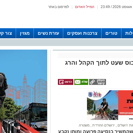
|
המייל האדום
|
לפרסום באתר
לות
טורים
צרכנות ועסקים
עזרת נשים
מגזין
צור ק
בוס שעט לתוך הקהל והרג
ת ירושלים
,
ירושלים החרדית
,
משטרה.
וטובוס שהמשיך בנסיעה פרועה ומותו נקבע