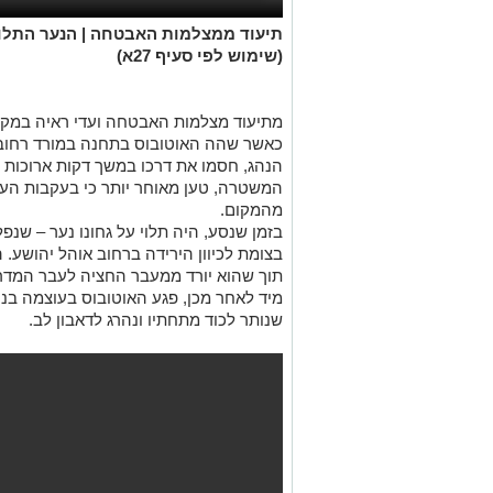
תיעוד ממצלמות האבטחה | הנער התלוי 
(שימוש לפי סעיף 27א)
מתיעוד מצלמות האבטחה ועדי ראיה במקום 
כאשר שהה האוטובוס בתחנה במורד רחוב
הנהג, חסמו את דרכו במשך דקות ארוכות וא
המשטרה, טען מאוחר יותר כי בעקבות העי
מהמקום.
בזמן שנסע, היה תלוי על גחונו נער – שנפ
בצומת לכיוון הירידה ברחוב אוהל יהושע. 
תוך שהוא יורד ממעבר החציה לעבר המדרכ
מיד לאחר מכן, פגע האוטובוס בעוצמה בנ
שנותר לכוד מתחתיו ונהרג לדאבון לב.