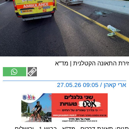
זירת התאונה הקטלנית | מד"א
ארי קאהן / 09:05 27.05.26
תגים:
תאונת דרכים
,
מד"א
,
כביש 1
,
ירושלים
,