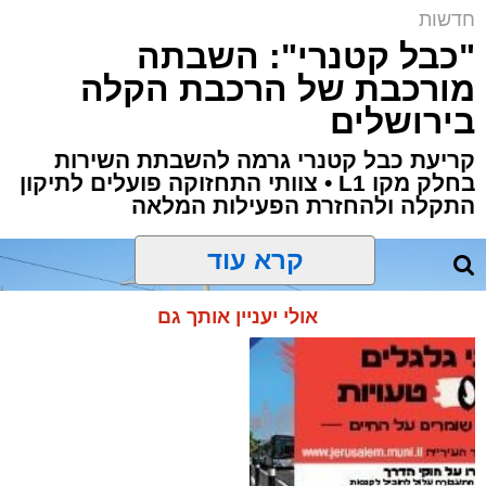
חדשות
הקרב על בית הקפה | שימוש לפי סעיף 27א
"כבל קטנרי": השבתה
ארי קאהן / 10:47 06.08.26
מורכבת של הרכבת הקלה
בירושלים
קריעת כבל קטנרי גרמה להשבתת השירות
בחלק מקו L1 • צוותי התחזוקה פועלים לתיקון
התקלה ולהחזרת הפעילות המלאה
תגים:
מחוז ירושלים
,
ירושלים
,
משטרת ישראל
,
מחאה
,
קטין
,
שבת
,
חדשות ירושלים
,
ירושלים
החרדית
,
חרדים קיצוניים
,
בית הקפה בסמטה
קרא עוד
קטין בן 15 נעצר אמש (שלישי)
על ידי
שוטרי מחוז
אולי יעניין אותך גם
ירושלים בחשד שהשליך שקית צואה בכניסה ל
בית
הקפה
"בסמטה" בירושלים.
עוד בנושא: