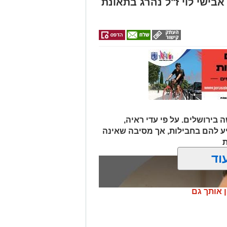
אבישי לוי ז"ל נהרג בתאונת
 בירושלים. על פי עדי ראיה,
יע להם בחבילות, אך מסיבה שאינה
ת
וד
ן אותך גם