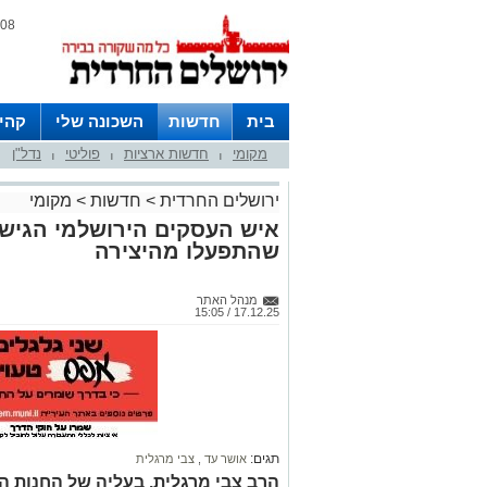
08 אוגוסט 2026 / 12:11
בית
חדשות
השכונה שלי
קהי
מקומי
חדשות ארציות
פוליטי
נדל"ן
חצרות
|
|
|
ירושלים החרדית
>
חדשות
>
מקומי
איש העסקים הירושלמי הגיש א
שהתפעלו מהיצירה
מנהל האתר
17.12.25 / 15:05
תגים:
אושר עד
,
צבי מרגלית
הרב צבי מרגלית, בעליה של החנות ה