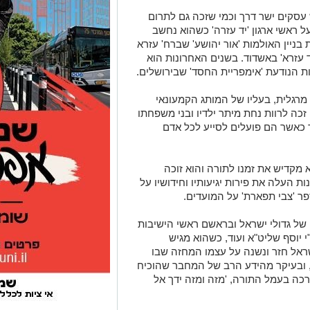
 עסקים ישר דרך וכמי שזכה גם לתרום
 ראשי ארגון 'יד עזרה' כשהוא נחשב
ניין האולמות 'אור יהושע' שברח' עזרא
 עזרא' באשדוד. בשנים האחרונות הוא
 הנודעת 'אימפריית החסד' שבירושלים.
מרגלית, בעליו של המותג הקמעונאי
 זכה לרוות נחת מיתר ילדיו ובני משפחתו
 כאשר הם פועלים לסייע לכל אדם
א מקדיש את זמנו לתורה והוא זוכה
 העלה את פירות יגיעותיו וחידושיו על
פר 'צבי תפארת' על המועדים.
ל גדולי ישראל ובראשם ראשי הישיבות
 יוסף שליט"א ועוד, כשהוא מגיש
שראל חזר ונשנה על עצמו המחזה שבו
 ובעיקר מהידע הרב של המחבר שהוכיח
כה בעמל התורה, 'מזה ומזה ידך אל