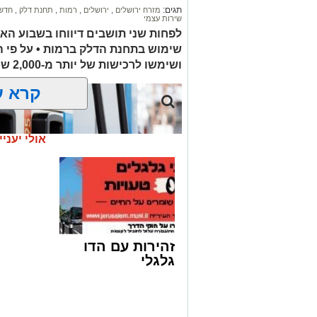
תגים:
מזרח ירושלים
,
ירושלים
,
רמות
,
תחנת דלק
,
חדשו
שירות עצמי
הלווייתו תתקיים במוצאי שבת.
לפחות שני תושבים דיווחו בשבוע הא
שימוש בתחנת הדלק ברמות • על פי 
ת.נ.צ.ב.ה
ושימשו לרכישות של יותר מ-2,000 ש"ח בחנויות במזרח ירושלים
להצטרפות לקבוצות ועדכוני "ירוש
קרא ע
מעוניינים להגיב? לדווח
האדום
net.co.il
אולי יעניי
זהירות עם הדו
גלגלי