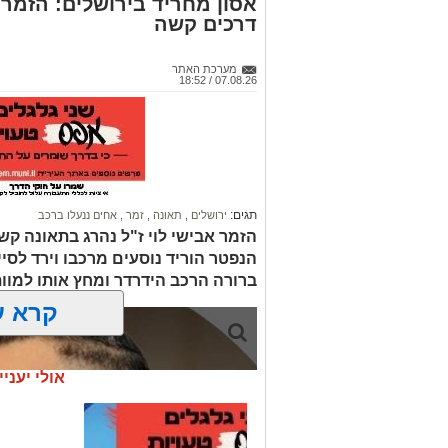
אסון מחריד בירושלים: הזמר 
דרכים קשה
מערכת האתר
07.08.26 / 18:52
תגים:
ירושלים
,
תאונה
,
זמר
,
אחים ננעלו ברכב
הזמר אבישי לוי ז"ל נהרג בתאונה קשה
הנפטר הוריד נוסעים מרכבו וירד לסי
ברורה הרכב הידרדר ומחץ אותו למוו
קרא ע
אולי יעניי