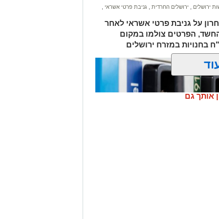
ת ירושלים
,
ירושלים החרדית
,
גניבת פרטי אשראי
,
חרון על גניבת פרטי אשראי לאחר
החשד, הפרטים צולמו במקום
לים החרדית" בוואטסאפ לחצו כאן
וד
? צרו איתנו קשר במייל
orjerusalem@is
ן אותך גם