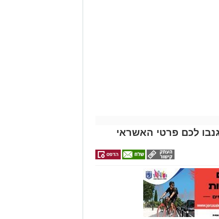
נבו לכם פרטי האשראי
ונת רמת שלמה נהרג בתאונה קשה ברח'
בו וירד לסייע להם בחבילות, אך מסיבה
ות.
ב אנוש והחלו לבצע עליו פעולות
הדסה הר הצופים אולם חרף מאמצי