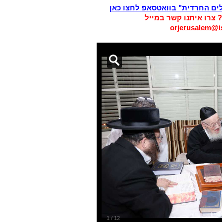
לים החרדית" בוואטסאפ לחצו כאן
? צרו איתנו קשר במייל
orjerusalem@is
1
/
12