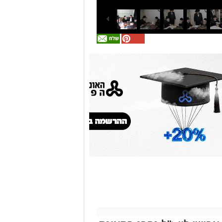
אולי
יעניין
אותך
גם
זהירות עם הדו
גלגלי