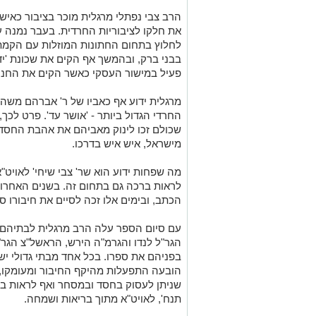
הרב צבי נפתלי מרגלית מוכר בציבור כאיש
את חלקו לציבוריות החרדית. בעבר נמנה על
לחלוץ בתחום החתונות המוזלות עם הקמת ב
בבני ברק, ובהמשך אף הקים את שכונת 'יד
פעיל במישור העסקי כאשר הקים את החנות
מרגלית ידוע אף כאביו של ר' אברהם משה 
החרדי הגדול ביותר - 'אושר עד'. פרט לכך,
שכולם זכו לינוק מאביהם את אהבת החסד
מישראל, איש איש בדרכו.
מה שפחות ידוע הוא שר' צבי שיחי' לאויט"
לראות ברכה גם בתחום זה. בשנים האחרונות
הכתב, ובימים אלו זכה לסיים את חיבורו ס
עם סיום הספר עלה הרב מרגלית לבתיהם ש
הגר"ל לנדו והגרמ"ה הירש, הראשל"צ הגר"י
בפניהם את ספרו. בכל אחד מבתי גדולי י
הובעה התפעלות מהיקף החיבור ומעומקו,
שניתן לעסוק בחסד ובמסחר ואף לראות בר
תנח', לאויט"א מתוך בריאות ושמחה.