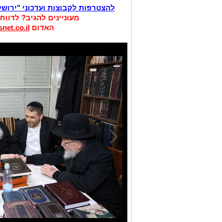
להצטרפות לקבוצות ועדכוני "ירוש
מעוניינים להגיב? לדווח
האדום
net.co.il