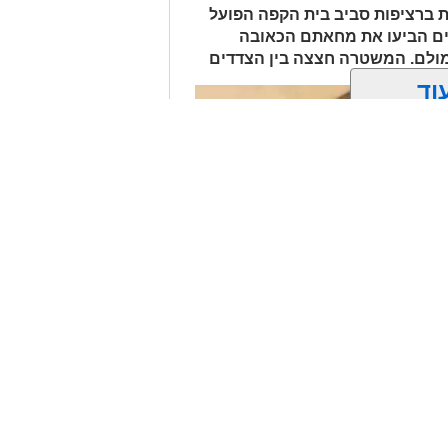
יפים פליליים.
 ברציפות סביב בית הקפה הפועל
לים החרדית" בוואטסאפ לחצו כאן
ים הביעו את מחאתם הכאובה
? צרו איתנו קשר במייל
 מולם. המשטרה חצצה בין הצדדים
orjerusalem@is
וד
ן אותך גם