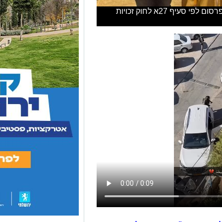
עכרימה צברי משוחרר לאחר החקירה. פרסום לפי סעיף 27א לחוק זכויות