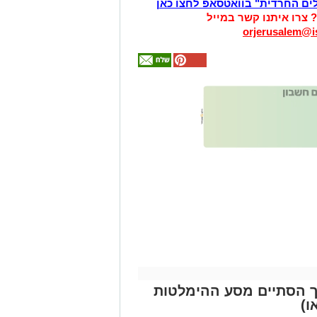
לים החרדית" בוואטסאפ לחצו כאן
? צרו איתנו קשר במייל
orjerusalem@is
אולי
יעניין
אותך
גם
זהירות עם הדו
גלגלי
ך הסתיים מסע ההימלטות
ו)