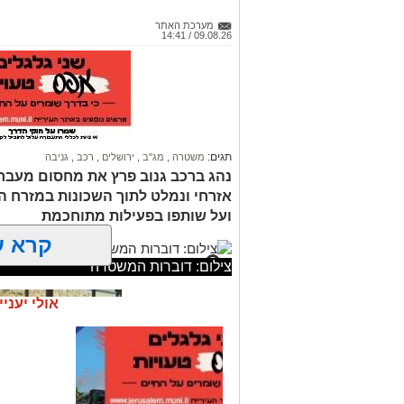
מערכת האתר
09.08.26 / 14:41
תגים:
משטרה
,
מג"ב
,
ירושלים
,
רכב
,
גניבה
נהג ברכב גנוב פרץ את מחסום מעבר ח
אזרחי ונמלט לתוך השכונות במזרח הע
ועל שותפו בפעילות מתוחכמת
קרא ע
צילום: דוברות המשטרה
אולי יעניי