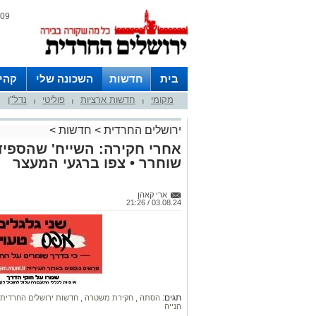
09 אוגוסט 2026 / 16:55
בית
חדשות
השכונה שלי
קהי
מקומי
חדשות ארציות
פוליטי
נדל"ן
חצרות
|
|
|
ירושלים החרדית
>
חדשות
>
אחרי חקירה: השייח' שהספיד
שוחרר • צפו ברגעי המעצר
ארי קאהן
03.08.24 / 21:26
תגים:
הסתה
,
חקירת משטרה
,
חדשות ירושלים החרדית
הנייה