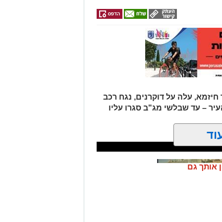
יזמא, עלה על דוקרנים, נגח רכב
יר – עד שבלשי מג"ב סגרו עליו
וד
ן אותך גם