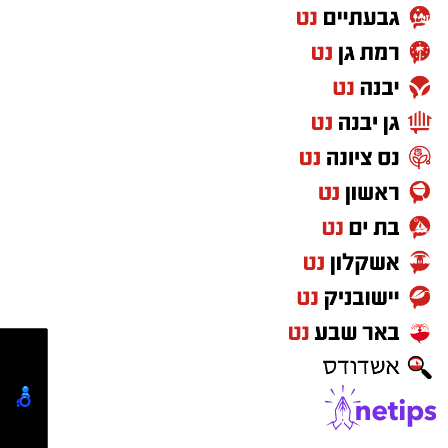
בהמשך מפעיל מצנח רחיפה שסייע בחיפושים,
הבחין בגופתו כשהיא צפה במים והכווין את כוחות
ההצלה המקומיים. צוותי החירום שהגיעו למקום
משו אותו מהים, אך נאלצו לקבוע את מותו.
ידיד שירת עד לפני כשנתיים ככבאי בתחנת
"האומה" במחוז ירושלים והותיר אחריו רעייה
וארבעה ילדים, שהיו עדים לאסון. אחותו של יעקב
ספדה לו בעצב: "קובי היה אדם עם לב ענק שיודע
להעניק לאחר מכל הלב. בעל ואבא למופת לילדים
קטנים שעשה נחת וכבוד להורים. איש אמת
שיחסר להרבה".
בזק"א, באמצעות היחידה הבינלאומית, פועלים
יחד עם משרד החוץ מול הרשויות בקפריסין כדי
להשלים את ההליכים הנדרשים ולהביא את המנוח
לקבורה בישראל.