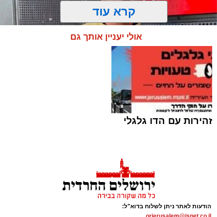
קרא עוד
אולי יעניין אותך גם
זהירות עם הדו גלגלי
קובי ידיד ז"ל | ארכיון (שימוש לפי סעיף 27א)
ארי קאהן / 15:39 05.08.26
הודעות לאתר ניתן לשלוח בדוא"ל:
orjerusalem@isnet.co.il