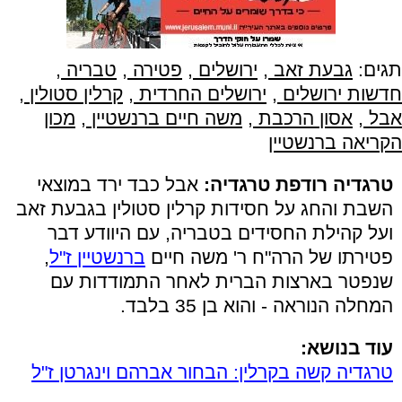
תגים:
גבעת זאב
,
ירושלים
,
פטירה
,
טבריה
,
חדשות ירושלים
,
ירושלים החרדית
,
קרלין סטולין
,
אבל
,
אסון הרכבת
,
משה חיים ברנשטיין
,
מכון
הקריאה ברנשטיין
טרגדיה רודפת טרגדיה:
אבל כבד ירד במוצאי
השבת והחג על חסידות קרלין סטולין בגבעת זאב
ועל קהילת החסידים בטבריה, עם היוודע דבר
פטירתו של הרה"ח ר' משה חיים
ברנשטיין ז"ל
,
שנפטר בארצות הברית לאחר התמודדות עם
המחלה הנוראה - והוא בן 35 בלבד.
עוד בנושא:
טרגדיה קשה בקרלין: הבחור אברהם וינגרטן ז"ל