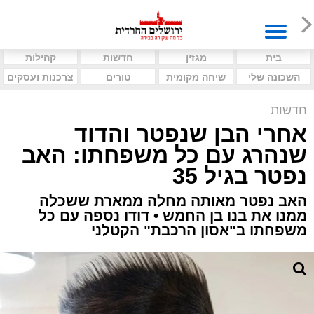
בית
מגזין
חדשות
קהילות
השכונה שלי
שיחה מקומית
טורים
צרכנות ועסקים
חדשות
אחרי הבן שנפטר והדוד
שנהרג עם כל משפחתו: האב
נפטר בגיל 35
האב נפטר מאותה מחלה ממארת ששכלה
ממנו את בנו בן החמש • דודו נספה עם כל
משפחתו ב"אסון הרכבת" הקטלני