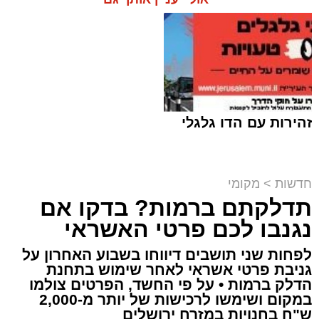
זהירות עם הדו גלגלי
חדשות
>
מקומי
תדלקתם ברמות? בדקו אם
קבוצת זמן אמת
נגנבו לכם פרטי האשראי
מערכת האתר / 18:52 07.08.26
לפחות שני תושבים דיווחו בשבוע האחרון על
גניבת פרטי אשראי לאחר שימוש בתחנת
הדלק ברמות • על פי החשד, הפרטים צולמו
במקום ושימשו לרכישות של יותר מ-2,000
ש"ח בחנויות במזרח ירושלים