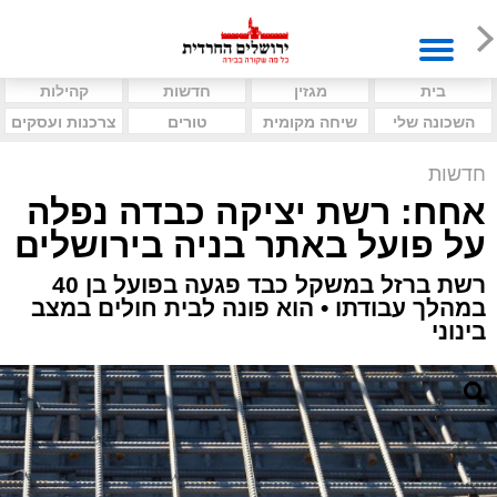
בית
מגזין
חדשות
קהילות
השכונה שלי
שיחה מקומית
טורים
צרכנות ועסקים
חדשות
אחח: רשת יציקה כבדה נפלה
על פועל באתר בניה בירושלים
רשת ברזל במשקל כבד פגעה בפועל בן 40
במהלך עבודתו • הוא פונה לבית חולים במצב
בינוני