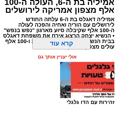
אמיליה בת ה-6, העולה ה-100
ארי קאהן / 12:07 10.08.26
אלף מצפון אמריקה לירושלים
אמיליה דאגלס בת ה-6 עלתה החודש
לירושלים עם הוריה ואחיה והפכה לעולה
ה-100 אלף שקיבלה סיוע מארגון "נפש בנפש"
• הנשיא יצחק הרצוג אירח את משפחת דאגלס
בבית הנשיא לציון 24 שנות פעילות ו-100 אלף
תגים:
ירושלים
,
ביטוח לאומי
,
ילדים
,
צביקה כהן
,
עולים מצפון אמריקה
משפחות
,
חדשות ירושלים
,
ירושלים החרדית
,
קרא עוד
מענק לימודים
,
שנת הלימודים התשפ"ז
אולי יעניין אותך גם
אתם זכאים?
335 מיליון שקל יועברו מחר (שלישי)
על ידי
הביטוח הלאומי
במסגרת תשלום מענק
הלימודים השנתי, לקראת פתיחת שנת הלימודים
התשפ"ז שתחל בעוד כשבועיים. למעלה מ-140
אלף משפחות בישראל צפויות לקבל את המענק,
שנועד לסייע בהתמודדות עם ההוצאות הכרוכות
ברכישת ספרי לימוד, מחברות, תיקים ויתר הציוד
זהירות עם הדו גלגלי