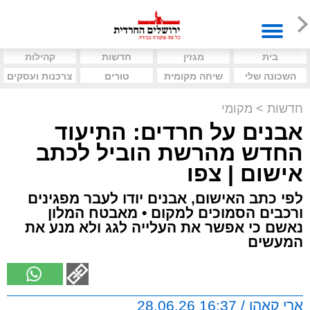
בית
מגזין
חדשות
קהילות
השכונה שלי
שיחה מקומית
טורים
צרכנות ועסקים
חדשות
>
מקומי
אבנים על חרדים: התיעוד
החדש מהרשת הוביל לכתב
אישום | צפו
לפי כתב האישום, אבנים יודו לעבר מפגינים
ורכבים הסמוכים למקום • מאבטח המלון
נאשם כי אפשר את העלייה לגג ולא מנע את
המעשים
ארי קאהן / 16:37 28.06.26