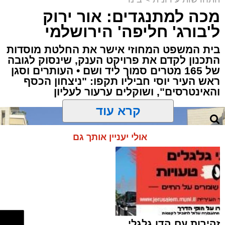
מכה למתנגדים: אור ירוק
ל'בורג' חליפה' הירושלמי
בארי לויט ז"ל על רקע זירת האסון | צילום מד"א /
משפחתי
בית המשפט המחוזי אישר את החלטת מוסדות
התכנון לקדם את פרויקט הענק, שינסוק לגובה
מערכת האתר / 19:34 02.08.26
של 165 מטרים סמוך ליד ושם • העותרים וסגן
ראש העיר יוסי חביליו תקפו: "ניצחון הכסף
והאינטרסים", ושוקלים ערעור לעליון
קרא עוד
תגים:
ירושלים
,
סכנה
,
בניה
,
מרפסת
אולי יעניין אותך גם
בעקבות מקרה של קריסת מרפסת זיזית ("מרפסת
תלויה" שאינה נתמכת בעמודים) במבנה שנבנה
בשנות ה-50 ברחוב קק"ל, מחלקת מבנים
מסוכנים בעיריית ירושלים יוצאת בקריאה דחופה
לתושבים ולבעלי הנכסים בעיר.