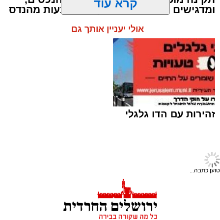
ומדגישים את חובת הבדיקה באמצעות מהנדס
מוסמך
קרא עוד
אולי יעניין אותך גם
זהירות עם הדו גלגלי
מפת העבודות | עיריית ירושלים
העבודות ברחוב יתבצעו לסירוגין הן בשעות היום
והן בשעות הלילה. במהלך ביצוען לא תתאפשר
טוען כתבה...
חניית כלי רכב ברחוב, והוא ייסגר במקטעים
בארי לויט ז"ל על רקע זירת האסון | צילום מד"א /
בהתאם להתקדמות העבודות.