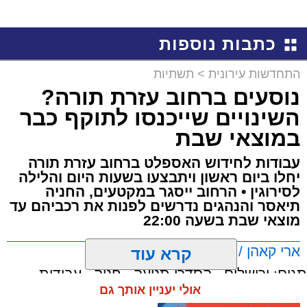
כתבות נוספות
התחדשות עירונית
>
תשתיות
נוסעים ברחוב עזרת תורה?
השינויים שייכנסו לתוקף כבר
במוצאי שבת
עבודות לחידוש האספלט ברחוב עזרת תורה
יחלו ביום ראשון ויתבצעו בשעות היום והלילה
לסירוגין • הרחוב ייסגר במקטעים, החניה
תיאסר והנהגים נדרשים לפנות את רכביהם עד
מוצאי שבת בשעה 22:00
ארי קאהן / 10:15 07.08.26
קרא עוד
תגים:
ירושלים
,
הסדרי תנועה
,
חניה
,
עבודות
,
אולי יעניין אותך גם
עזרת תורה
,
חדשות ירושלים
,
ירושלים החרדית
,