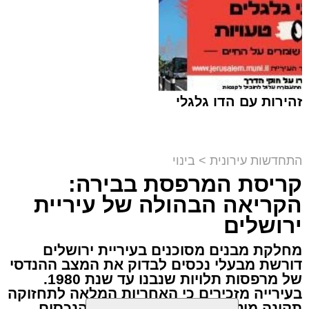
רחוב עזרת תורה
,
חידוש האספלט
שינויים בהסדרי התנועה צפויים ברחוב
עזרת תורה
בירושלים למשך כשבועיים, בעקבות עבודות
לחידוש האספלט שיחלו ביום ראשון, 9.8.2026,
כ"ו באב תשפ"ו.
זהירות עם הדו גלגלי
עוד בנושא:
"או שתביא או שתיעצר": עימות חריג בעזרת תורה
התחדשות עירונית
>
בינוי
(וידאו)
קריסת המרפסת בבירה:
הקריאה הבהולה של עיריית
ירושלים
מחלקת מבנים מסוכנים בעיריית ירושלים
דורשת מבעלי נכסים לבדוק את המצב ההנדסי
של מרפסות תלויות שנבנו עד שנת 1980.
בעירייה מזכירים כי האחריות המלאה לתחזוקה
תקינה מוטלת על פי חוק על בעלי הנכסים,