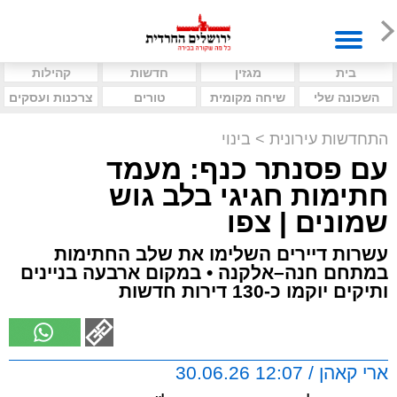
בית
מגזין
חדשות
קהילות
השכונה שלי
שיחה מקומית
טורים
צרכנות ועסקים
התחדשות עירונית
>
בינוי
עם פסנתר כנף: מעמד
חתימות חגיגי בלב גוש
שמונים | צפו
עשרות דיירים השלימו את שלב החתימות
במתחם חנה–אלקנה • במקום ארבעה בניינים
ותיקים יוקמו כ-130 דירות חדשות
ארי קאהן / 12:07 30.06.26