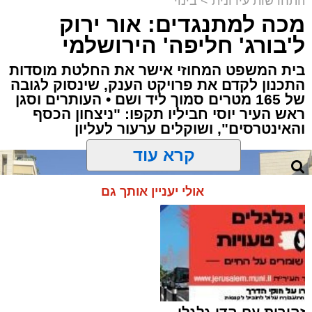
התחדשות עירונית
>
בינוי
מכה למתנגדים: אור ירוק
ל'בורג' חליפה' הירושלמי
בארי לויט ז"ל על רקע זירת האסון | צילום מד"א /
משפחתי
בית המשפט המחוזי אישר את החלטת מוסדות
התכנון לקדם את פרויקט הענק, שינסוק לגובה
מערכת האתר / 19:34 02.08.26
של 165 מטרים סמוך ליד ושם • העותרים וסגן
ראש העיר יוסי חביליו תקפו: "ניצחון הכסף
והאינטרסים", ושוקלים ערעור לעליון
קרא עוד
תגים:
ירושלים
,
סכנה
,
בניה
,
מרפסת
אולי יעניין אותך גם
בעקבות מקרה של קריסת מרפסת זיזית ("מרפסת
תלויה" שאינה נתמכת בעמודים) במבנה שנבנה
בשנות ה-50 ברחוב קק"ל, מחלקת מבנים
מסוכנים בעיריית ירושלים יוצאת בקריאה דחופה
לתושבים ולבעלי הנכסים בעיר.