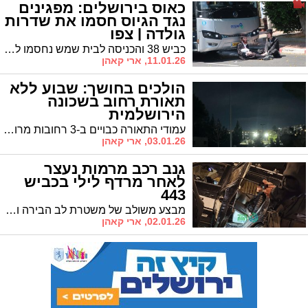
כאוס בירושלים: מפגינים
נגד הגיוס חסמו את שדרות
גולדה | צפו
כביש 38 והכניסה לבית שמש נחסמו לתנועה • המחאה מתרחשת על רקע מעצר תלמידי ישיבות - ימים לאחר מות הבחור יוסף אייזנטל ז"ל
11.01.26, ארי קאהן
הולכים בחושך: שבוע ללא
תאורת רחוב בשכונה
הירושלמית
עמודי התאורה כבויים ב-3 רחובות מרובי דיירים • למרות פניות למוקד העירוני והבטחה לטיפול – המפגע נמשך
03.01.26, ארי קאהן
גנב רכב מרמות נעצר
לאחר מרדף לילי בכביש
443
מבצע משולב של משטרת לב הבירה ומודיעין עילית הסתיים במעצר סמוך למכבים • וגם: השעות המפתיעות בהן בוחרים לגנוב רכבים
02.01.26, ארי קאהן