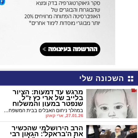
השכונה שלי
מרגש עד דמעות: הציור
בלייב של ארי כץ ז"ל
שנפטר במעון והמשלוח
המפתיע
במהלך ניחום האבלים בבית המשפחה ברוממה הוענק ציור מיוחד לאם • תושבי גוש דולב-טלמונים שלחו מכתב ניחומים וממתקים
27.01.26, ארי קאהן
הרב הירושלמי שהכשיר
את ה'בראקל': הגאון רבי