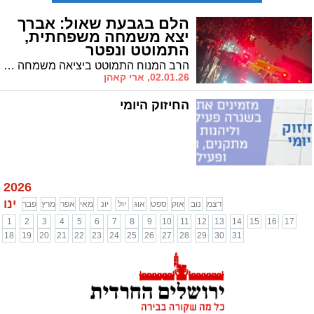
הלם בגבעת שאול: אברך
יצא משמחה משפחתית,
התמוטט ונפטר
הרב המנוח התמוטט ביציאה משמחה משפחתית בבית שמש ופונה לשערי צדק • מסע הלוויה יתקיים היום בירושלים
02.01.26, ארי קאהן
החיזוק היומי
2026
ינו
דצמ
נוב
אוק
ספט
אוג
יול
יונ
מאי
אפר
מרץ
פבר
1
2
3
4
5
6
7
8
9
10
11
12
13
14
15
16
17
18
19
20
21
22
23
24
25
26
27
28
29
30
31