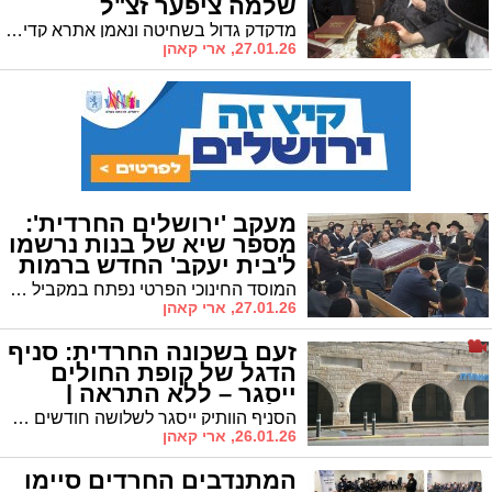
שלמה ציפער זצ"ל
מדקדק גדול בשחיטה ונאמן אתרא קדישא • פעל במסירות לקדושת הקברים והכשרות בירושלים
27.01.26, ארי קאהן
מעקב 'ירושלים החרדית':
מספר שיא של בנות נרשמו
ל'בית יעקב' החדש ברמות
המוסד החינוכי הפרטי נפתח במקביל לבית הספר של החינוך העצמאי הקיים בשכונה • היוזמה בראשותו של הרב גואלמן מעוררת עניין רב בקרב ההורים
27.01.26, ארי קאהן
זעם בשכונה החרדית: סניף
הדגל של קופת החולים
ייסגר – ללא התראה |
בלעדי
הסניף הוותיק ייסגר לשלושה חודשים בשל שיפוצים • תושבים זועמים: "אף אחד לא עדכן אותנו"
26.01.26, ארי קאהן
המתנדבים החרדים סיימו