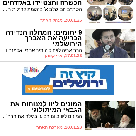
הכשרה והצטיידו באקדחים
הסתיים יום שלב א' בהקמת קהילות חמושים במרחב מוריה בירושלים. החזון: 'מצדה' בכל שכונה
20.01.26, מנהל האתר
9 יתומים: המחלה הנדירה
הכריעה את האברך
הירושלמי
הרב אריה לוי ז"ל הותיר אחריו אלמנה ותשעה יתומים • הלווייתו התקיימה ביום שישי בבוקר בשכונת נוה יעקב בירושלים
17.01.26, ארי קאהן
המונים ליוו למנוחות את
הגבאי המיתולוגי
המונים ליוו ביום רביעי בלילה את הרה"ח ר' מנחם מנדל בינקה ז"ל, הגבאי המיתולוגי של חסידות גור, שנפטר בבית החולים הדסה עין כרם בירושלים בגיל 94.
16.01.26, מערכת האתר