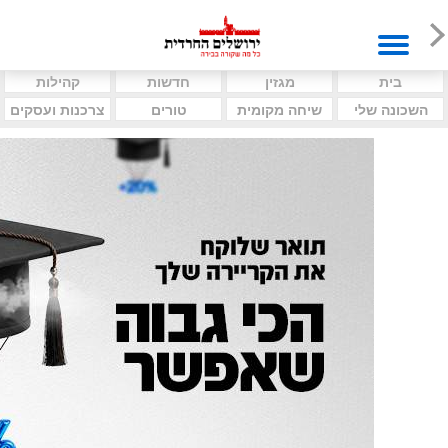
בית
מגזין
חדשות
קהילות
השכונה שלי
שיחה מקומית
טורים
צרכנות ועסקים