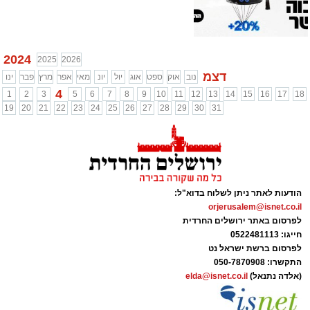
2024
2025
2026
דצמ
נוב
אוק
ספט
אוג
יול
יונ
מאי
אפר
מרץ
פבר
ינו
4
1
2
3
5
6
7
8
9
10
11
12
13
14
15
16
17
18
19
20
21
22
23
24
25
26
27
28
29
30
31
הודעות לאתר ניתן לשלוח בדוא"ל:
orjerusalem@isnet.co.il
לפרסום באתר ירושלים החרדית
חייגו: 0522481113
לפרסום ברשת ישראל נט
התקשרו:
050-7870908
(אלדה נתנאל)
elda@isnet.co.il