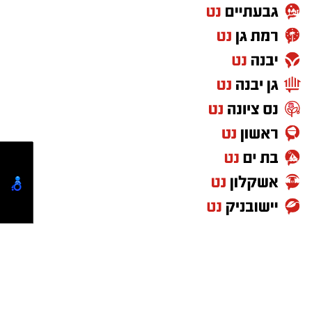
השכונה של "הירושלמים העשירים" תקועה ללא
אוטובוסים
"סנחריב רצה להראות מי כאן בעל הבית": הממצא
המדהים שנחשף במורדות ארנונה
על פי הפרסום ב'כל העיר', המעון יפעל במודל
פדגוגי המבוסס על קבוצות של עד שמונה ילדים
בלבד, כאשר לכל קבוצה תלווה דמות חינוכית
קבועה. בראש המעון תעמוד רחלי כהן, בעלת
ניסיון של כעשור בתחום הגיל הרך.
במסגרת ההיערכות הושם דגש על נושא הביטחון,
ולכל כיתה הוצמד ממ"ד ייעודי שתוכנן גם כמרחב
משחקים, במטרה לאפשר רציפות תפקודית
ותחושת ביטחון גם בעת אזעקות.
בנוסף תופעל במעון תוכנית העשרה שגובשה