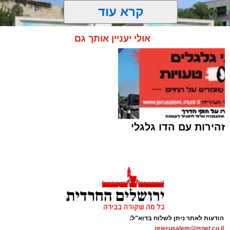
קרא עוד
אולי יעניין אותך גם
זהירות עם הדו גלגלי
מבנה מעון היום העירוני במורדות ארנונה (צילום
הדמיה: V5)
ארי קאהן / 08:40 04.08.26
הודעות לאתר ניתן לשלוח בדוא"ל:
orjerusalem@isnet.co.il