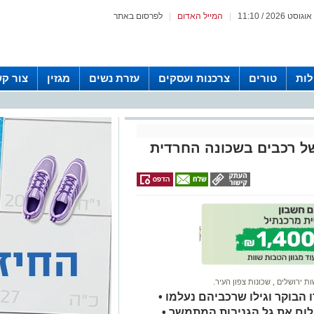
|
המייל האדום
|
לפרסום באתר
לות
טורים
צרכנות ועסקים
עזרת נשים
מגזין
צור ק
של רכבים בשכונה החרדית
ת ירושלים
,
שכונות צפון העיר.
בוקר וגילו שרכביהם נעלמו •
ום את גל הגניבות המתמשך •