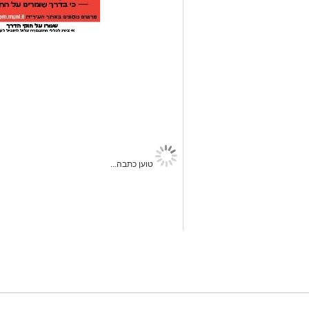
ירושלים החרדית
>
השכונה שלי
>
המעון הירושלמי החדש: ממ"ד
ארי קאהן
04.08.26 / 08:40
תגים:
עיריית ירושלים
,
ירושלים
,
משה ליאון
,
מורדות אר
החרדית
,
ברק לוי
עיריית ירושלים ותאגיד "לביא" השיק
החדשה • קבוצות קטנות, ממ"ד צמוד ל
מבנה מעון היום העירוני במורדות ארנונה (