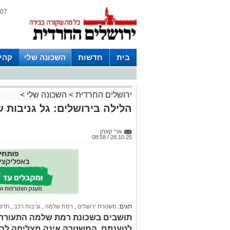
07 אוגוסט 2026 / 11:10
בית
חדשות
השכונה שלי
קהי
חצרות
ירושלים החרדית
>
השכונה שלי
>
הלילה בירושלים: גל גניבות 
ארי קאהן
28.10.25 / 08:58
תגים:
משטרת ירושלים
,
רמת שלמה
,
גניבות רכב
,
חדשו
תושבים בשכונת רמת שלמה התעוררו ה
לטענתם, המשטרה אינה מצליחה לבל