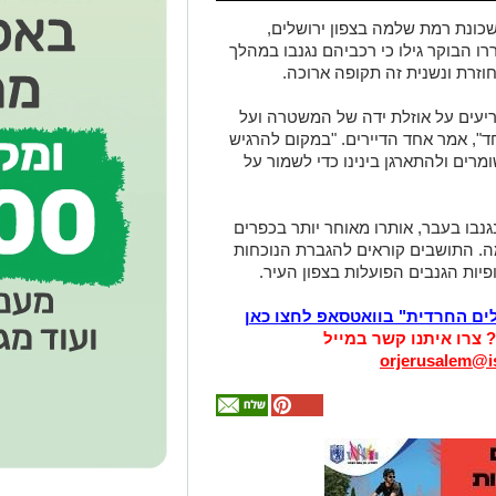
כונת רמת שלמה בצפון ירושלים,
 הבוקר גילו כי רכביהם נגנבו במהלך
וזרת ונשנית זה תקופה ארוכה.
יעים על אוזלת ידה של המשטרה ועל
", אמר אחד הדיירים. "במקום להרגיש
מרים ולהתארגן בינינו כדי לשמור על
נבו בעבר, אותרו מאוחר יותר בכפרים
. התושבים קוראים להגברת הנוכחות
יות הגנבים הפועלות בצפון העיר.
לים החרדית" בוואטסאפ לחצו כאן
? צרו איתנו קשר במייל
orjerusalem@is
אולי
יעניין
אותך