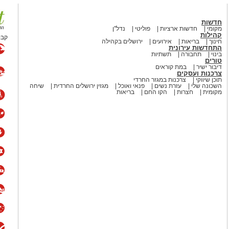
הראשון בשכונת מורדות ארנונה צפוי
במסגרת מיזם חדש של עיריית ירושלים
הרחיב את המענה למשפחות הצעירות
וד
ת זכו למענה
ללא אוטובוסים
ן אותך גם
: הממצא המדהים שנחשף במורדות
ודל פדגוגי המבוסס על קבוצות של עד
ה דמות חינוכית קבועה. בראש המעון
תחום הגיל הרך.
חון, ולכל כיתה הוצמד ממ"ד ייעודי
 רציפות תפקודית ותחושת ביטחון גם
שה בשיתוף ורד כרמל, ראש מכללת
" לפיתוח חשיבה יצירתית באמצעות
יקוח של משרד החינוך ובשיתוף עם הורי