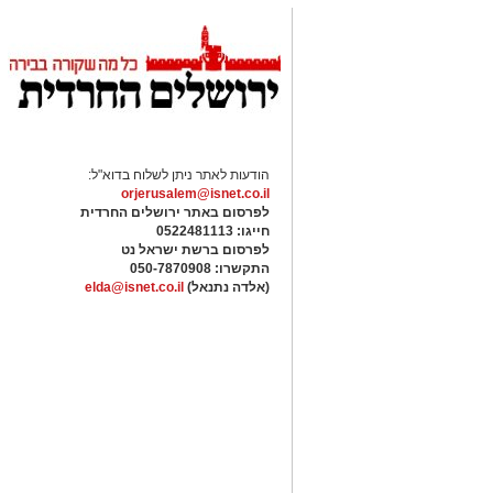
המציאות הבטחונית:
מעון היום העירוני 
להיפתח עם תחילת שנת הלימודים תשפ"ז, 
ותאגיד החינוך העירוני "לביא", שנועד ל
בעיר.
קרא ע
עוד בנושא:
אחרי שנה של תסכולים: בשכונה הירושלמי
השכונה של "הירושלמים העשירים" תקועה 
אולי יעניי
"סנחריב רצה להראות מי כאן בעל הבית"
ארנונה
זהירות עם הדו
גלגלי
על פי הפרסום ב'כל העיר', המעון יפעל במ
שמונה ילדים בלבד, כאשר לכל קבוצה תלוו
תעמוד רחלי כהן, בעלת ניסיון של כעשור ב
במסגרת ההיערכות הושם דגש על נושא הביט
שתוכנן גם כמרחב משחקים, במטרה לאפשר
בעת אזעקות.
טוען כתבה...
בנוסף תופעל במעון תוכנית העשרה שגוב
"דעת", המבוססת על מודל "מעגלי היכולת
מוזיקה ואמנות. המעון יפעל תחת רישוי ופ