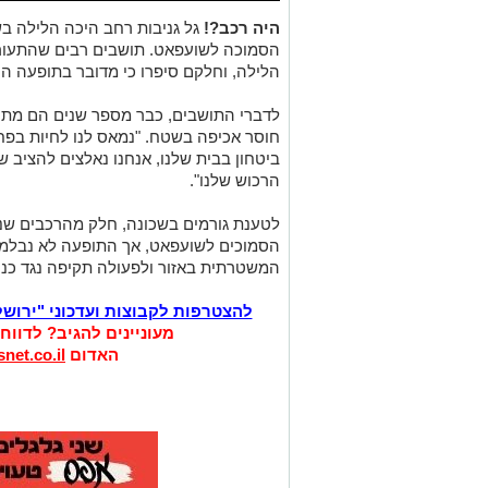
היה רכב?!
גל גניבות רחב היכה הלילה בש
הסמוכה לשועפאט. תושבים רבים שהתעוררו
הלילה, וחלקם סיפרו כי מדובר בתופעה הח
לדברי התושבים, כבר מספר שנים הם מתר
חוסר אכיפה בשטח. "נמאס לנו לחיות בפחד
ביטחון בבית שלנו, אנחנו נאלצים להציב שו
הרכוש שלנו".
לטענת גורמים בשכונה, חלק מהרכבים שנג
הסמוכים לשועפאט, אך התופעה לא נבלמה
המשטרתית באזור ולפעולה תקיפה נגד כנופ
להצטרפות לקבוצות ועדכוני "ירוש
מעוניינים להגיב? לדווח
האדום
net.co.il