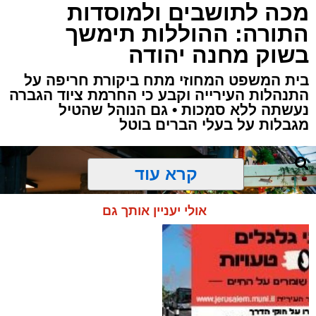
מכה לתושבים ולמוסדות
ארי קאהן / 08:40 04.08.26
התורה: ההוללות תימשך
בשוק מחנה יהודה
בית המשפט המחוזי מתח ביקורת חריפה על
התנהלות העירייה וקבע כי החרמת ציוד הגברה
נעשתה ללא סמכות • גם הנוהל שהטיל
תגים:
עיריית ירושלים
,
ירושלים
,
משה ליאון
,
מגבלות על בעלי הברים בוטל
מורדות ארנונה
,
לביא
,
מעון יום
,
חדשות ירושלים
,
ירושלים החרדית
,
ברק לוי
קרא עוד
המציאות הבטחונית:
מעון היום העירוני הראשון
אולי יעניין אותך גם
בשכונת מורדות ארנונה צפוי להיפתח עם תחילת
שנת הלימודים תשפ"ז, במסגרת מיזם חדש של
עיריית ירושלים ותאגיד החינוך העירוני "לביא",
שנועד להרחיב את המענה למשפחות הצעירות
בעיר.