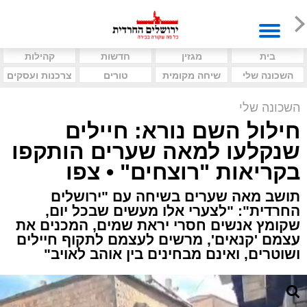
בית
מגזין
חדשות
קהילות
השכונה שלי
שיחה מקומית
טורים
צרכנות ועסקים
השכונה שלי
חילול השם נורא: חיילים
שנקלעו למאה שערים הותקפו
בקריאות "רוצחים" • צפו
תושב מאה שערים בשיחה עם "ירושלים
החרדית": "לצערי אלו מעשים שבכל יום,
שקומץ אנשים חסרי יראת שמים, המכנים את
עצמם 'קנאים', מרשים לעצמם לתקוף חיילים
ושוטרים, ואינם מבחינים בין אוהב לאויב"