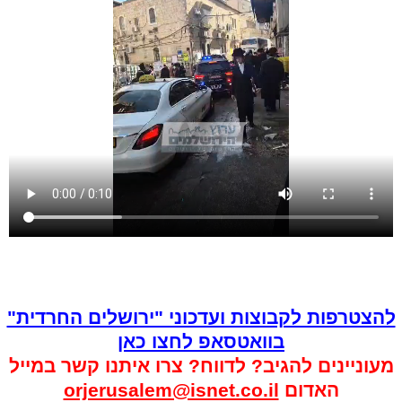
להצטרפות לקבוצות ועדכוני "ירושלים החרדית"
בוואטסאפ לחצו כאן
מעוניינים להגיב? לדווח? צרו איתנו קשר במייל
האדום
orjerusalem@isnet.co.il