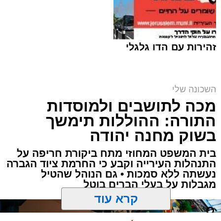
זהירות עם הדו גלגלי
מבנה מעון היום העירוני במורדות ארנונה (צילום
השכונה שלי
הדמיה: V5)
מכה לתושבים ולמוסדות
ארי קאהן / 08:40 04.08.26
התורה: ההוללות תימשך
בשוק מחנה יהודה
בית המשפט המחוזי מתח ביקורת חריפה על
התנהלות העירייה וקבע כי החרמת ציוד הגברה
נעשתה ללא סמכות • גם הנוהל שהטיל
תגים:
עיריית ירושלים
,
ירושלים
,
משה ליאון
,
מגבלות על בעלי הברים בוטל
מורדות ארנונה
,
לביא
,
מעון יום
,
חדשות ירושלים
,
ירושלים החרדית
,
ברק לוי
קרא עוד