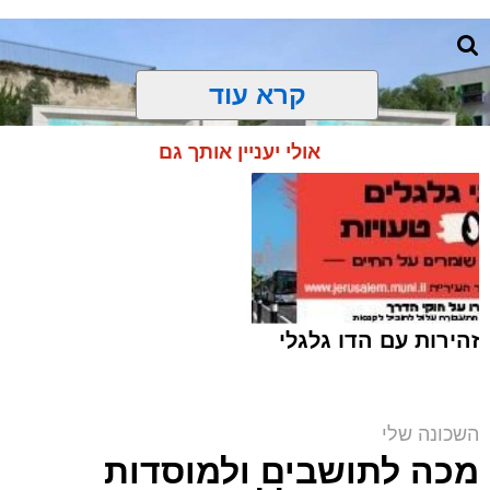
קרא עוד
אולי יעניין אותך גם
זהירות עם הדו גלגלי
מבנה מעון היום העירוני במורדות ארנונה (צילום
השכונה שלי
הדמיה: V5)
מכה לתושבים ולמוסדות
ארי קאהן / 08:40 04.08.26