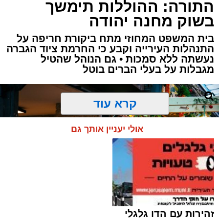
התורה: ההוללות תימשך
בשוק מחנה יהודה
בית המשפט המחוזי מתח ביקורת חריפה על
התנהלות העירייה וקבע כי החרמת ציוד הגברה
נעשתה ללא סמכות • גם הנוהל שהטיל
תגים:
עיריית ירושלים
,
ירושלים
,
משה ליאון
,
מגבלות על בעלי הברים בוטל
מורדות ארנונה
,
לביא
,
מעון יום
,
חדשות ירושלים
,
ירושלים החרדית
,
ברק לוי
קרא עוד
המציאות הבטחונית:
מעון היום העירוני הראשון
אולי יעניין אותך גם
בשכונת מורדות ארנונה צפוי להיפתח עם תחילת
שנת הלימודים תשפ"ז, במסגרת מיזם חדש של
עיריית ירושלים ותאגיד החינוך העירוני "לביא",
שנועד להרחיב את המענה למשפחות הצעירות
בעיר.
עוד בנושא:
זהירות עם הדו גלגלי