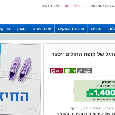
|
המייל האדום
|
לפרסום באתר
לות
טורים
צרכנות ועסקים
עזרת נשים
מגזין
צור ק
דגל של קופת החולים ייסגר
ירושלים
,
ירושלים החרדית
,
נוה יעקב
 בשל שיפוצים • תושבים זועמים: