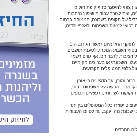
ן) צפוי להיסגר סניף קופת חולים
ם, זאת לצורך עבודות שיפוץ נרחבות
הדגל של הקופה בשכונה, הממוקם ברחוב
ירות רפואי למאות משפחות ולאלפי ילדים,
ל'ירושלים החרדית' נודע כי הסגירה תיכנס לתוקף החל מיום ראשון הקרוב ה-1
בסוף השבוע הנוכחי. לטענת תושבים
 הציבור. לדבריהם, אף גורם רשמי
ון השכונתי או בערוצים מקומיים
ול כלפי המטופלים הקבועים.
רור ומובן, אך מדגישים כי אופן
וקדמת – מקשה על משפחות רבות,
הזקוקות לשירותים רפואיים תכופים.
צים יפוזרו כלל המטופלים בין יתר
 שכונת נוה יעקב, עד לסיום העבודות
לים החרדית