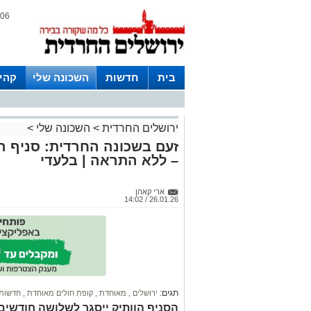
06 אוגוסט 2026 / 18:50
בית
חדשות
השכונה שלי
קהי
חצרות
ירושלים החרדית
>
השכונה שלי
>
זעם בשכונה החרדית: סניף ה
– ללא התראה | בלעדי
ארי קאהן
26.01.26 / 14:02
תגים:
ירושלים
,
מאוחדת
,
קופת חולים מאוחדת
,
חדשות 
הסניף הוותיק ייסגר לשלושה חודשים