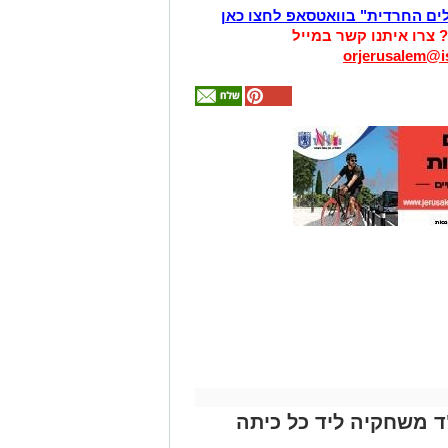
לים החרדית" בוואטסאפ לחצו כאן
? צרו איתנו קשר במייל
orjerusalem@is
אולי
יעניין
אותך
גם
זהירות עם הדו
גלגלי
 משחקיה ליד כל כיתה