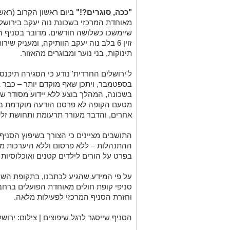
"ככה, סוגרים?!"
ביום ראשון הקרוב (ראשו
מאוחדת המרכזי בשכונת נוה יעקב בירושלי
שיימשכו כשלושה חודשים. מדובר בסניף 
זוין 6 בלב נוה יעקב הוותיקה, ומעניק ש
תינוקות, בני נוער ומבוגרים מהאזור.
בספטמבר, ויתכן שאף מוקדם יותר – כבר 
בשכונה, המהלך בוצע ללא יידוע מסודר של
מטעם הקופה לא פרסם הודעה מוקדמת בעל
אחרים, והדבר מעורר תרעומת ותחושת זלז
התושבים מציינים כי הצורך בשיפוץ הסניף ב
ההתנהלות – ללא פרסום וללא היערכות מ
בפרט על הורים לילדים קטנים ואוכלוסיות 
על פי המידע שהגיע לכתבנו, בתקופת השיפו
סניפי קופת חולים מאוחדת הפועלים ברחבי
וחזרת הסניף המרכזי לפעילות מלאה.
הסניף שייסגר לרגל שיפוצים | צילום: ירוש