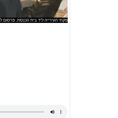
פקחי העירייה ליד בית הכנסת. פרסום לפי סעיף 27א לחוק זכ