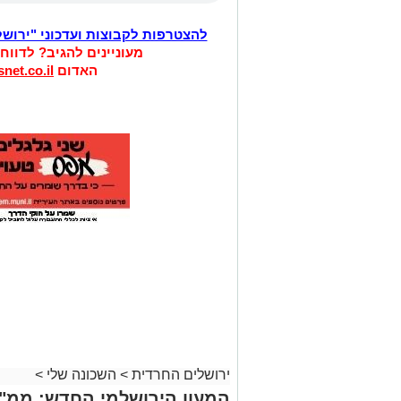
להצטרפות לקבוצות ועדכוני "ירוש
מעוניינים להגיב? לדווח
האדום
net.co.il
ירושלים החרדית
>
השכונה שלי
>
המעון הירושלמי החדש: ממ"ד