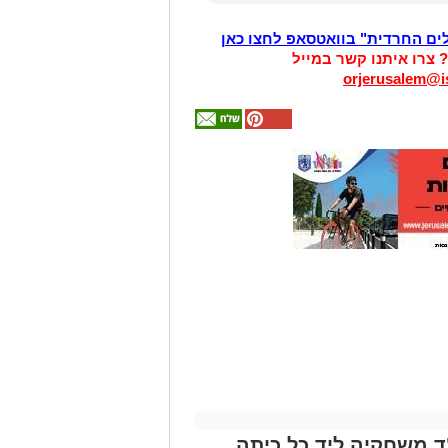
לים החרדית" בוואטסאפ לחצו כאן
? צרו איתנו קשר במייל
orjerusalem@is
אולי
יעניין
אותך
גם
זהירות עם הדו
גלגלי
 משחקיה ליד כל כיתה