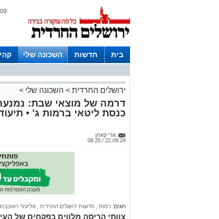
09 אוגוסט 2026 / 14:23
בית
חדשות
השכונה שלי
קהי
חצרות
ירושלים החרדית
>
השכונה שלי
>
דרמה של מוצאי שבת: נמנעה
כנסת ליטאי ברמות ג' • תיעוד
ארי קאהן
22.09.24 / 08:25
תגים:
רמות
,
חדשות ירושלים החרדית
,
אליעזר ראוכברג
צוותי הריסה מלווים בפקחים של העיר