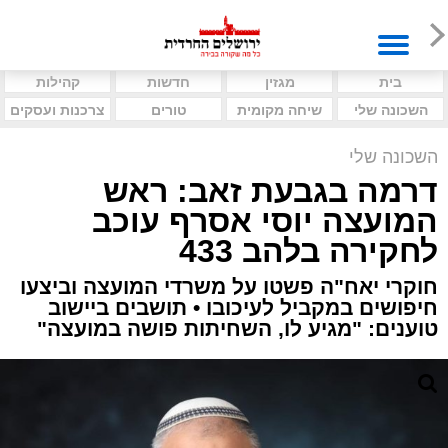
בית
מגזין
חדשות
קהילות
השכונה שלי
שיחה מקומית
טורים
צרכנות ועסקים
השכונה שלי
דרמה בגבעת זאב: ראש
המועצה יוסי אסרף עוכב
לחקירה בלהב 433
חוקרי יאח"ה פשטו על משרדי המועצה וביצעו
חיפושים במקביל לעיכובו • תושבים ביישוב
טוענים: "מגיע לו, השחיתות פושה במועצה"