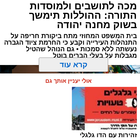
מכה לתושבים ולמוסדות
ארי קאהן / 08:40 04.08.26
התורה: ההוללות תימשך
בשוק מחנה יהודה
בית המשפט המחוזי מתח ביקורת חריפה על
התנהלות העירייה וקבע כי החרמת ציוד הגברה
נעשתה ללא סמכות • גם הנוהל שהטיל
תגים:
עיריית ירושלים
,
ירושלים
,
משה ליאון
,
מגבלות על בעלי הברים בוטל
מורדות ארנונה
,
לביא
,
מעון יום
,
חדשות ירושלים
,
ירושלים החרדית
,
ברק לוי
קרא עוד
המציאות הבטחונית:
מעון היום העירוני הראשון
בשכונת מורדות ארנונה צפוי להיפתח עם תחילת
אולי יעניין אותך גם
שנת הלימודים תשפ"ז, במסגרת מיזם חדש של
עיריית ירושלים ותאגיד החינוך העירוני "לביא",
שנועד להרחיב את המענה למשפחות הצעירות
בעיר.