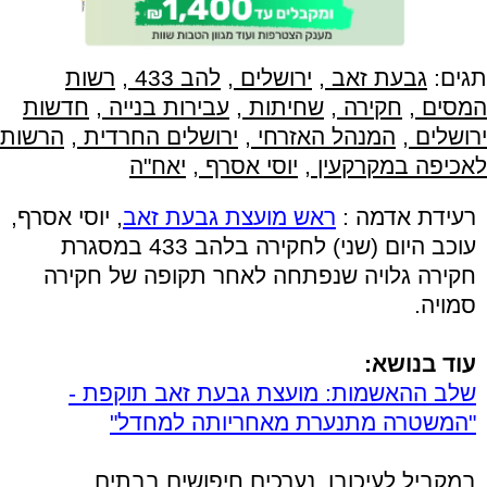
תגים:
גבעת זאב
,
ירושלים
,
להב 433
,
רשות
המסים
,
חקירה
,
שחיתות
,
עבירות בנייה
,
חדשות
ירושלים
,
המנהל האזרחי
,
ירושלים החרדית
,
הרשות
לאכיפה במקרקעין
,
יוסי אסרף
,
יאח"ה
רעידת אדמה :
ראש מועצת גבעת זאב
, יוסי אסרף,
עוכב היום (שני) לחקירה בלהב 433 במסגרת
חקירה גלויה שנפתחה לאחר תקופה של חקירה
סמויה.
עוד בנושא:
שלב ההאשמות: מועצת גבעת זאב תוקפת -
"המשטרה מתנערת מאחריותה למחדל"
במקביל לעיכובו, נערכים חיפושים בבתים