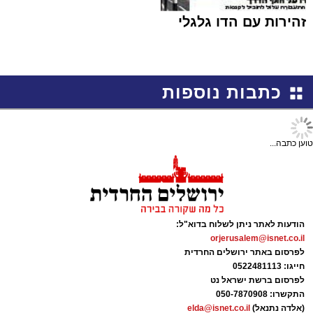
זהירות עם הדו גלגלי
כתבות נוספות
טוען כתבה...
הודעות לאתר ניתן לשלוח בדוא"ל:
orjerusalem@isnet.co.il
לפרסום באתר ירושלים החרדית
חייגו: 0522481113
לפרסום ברשת ישראל נט
התקשרו:
050-7870908
(אלדה נתנאל)
elda@isnet.co.il