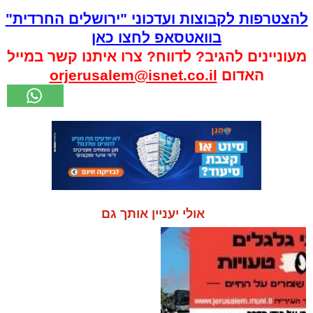
להצטרפות לקבוצות ועדכוני "ירושלים החרדית"
בוואטסאפ לחצו כאן
מעוניינים להגיב? לדווח? צרו איתנו קשר במייל
האדום
orjerusalem@isnet.co.il
אולי יעניין אותך גם