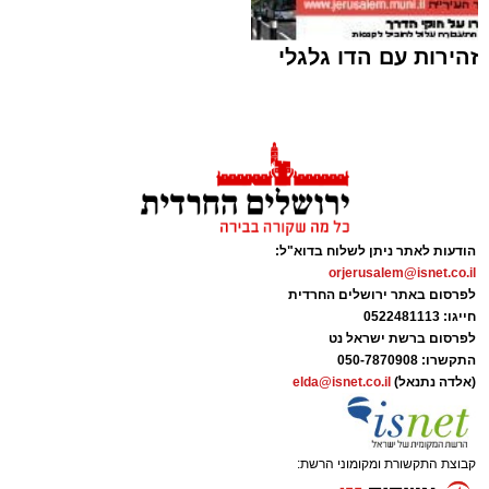
זהירות עם הדו גלגלי
מבנה מעון היום העירוני במורדות ארנונה (צילום
הדמיה: V5)
ארי קאהן / 08:40 04.08.26
הודעות לאתר ניתן לשלוח בדוא"ל:
orjerusalem@isnet.co.il
לפרסום באתר ירושלים החרדית
חייגו: 0522481113
לפרסום ברשת ישראל נט
תגים:
עיריית ירושלים
,
ירושלים
,
משה ליאון
,
התקשרו:
050-7870908
מורדות ארנונה
,
לביא
,
מעון יום
,
חדשות ירושלים
,
(אלדה נתנאל)
elda@isnet.co.il
ירושלים החרדית
,
ברק לוי
המציאות הבטחונית:
מעון היום העירוני הראשון
קבוצת התקשורת ומקומוני הרשת: