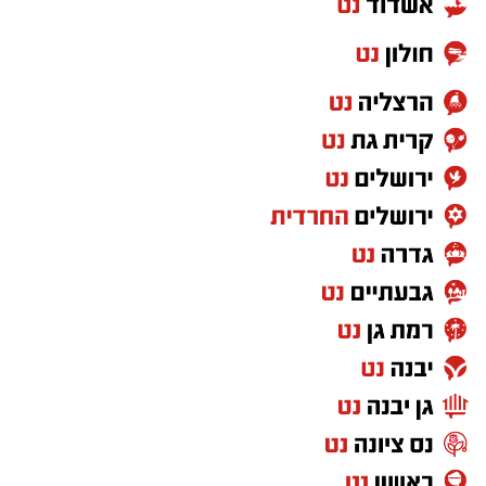
בשכונת מורדות ארנונה צפוי להיפתח עם תחילת
שנת הלימודים תשפ"ז, במסגרת מיזם חדש של
עיריית ירושלים ותאגיד החינוך העירוני "לביא",
שנועד להרחיב את המענה למשפחות הצעירות
בעיר.
עוד בנושא:
אחרי שנה של תסכולים: בשכונה הירושלמית זכו
למענה
השכונה של "הירושלמים העשירים" תקועה ללא
אוטובוסים
"סנחריב רצה להראות מי כאן בעל הבית": הממצא
המדהים שנחשף במורדות ארנונה
על פי הפרסום ב'כל העיר', המעון יפעל במודל
פדגוגי המבוסס על קבוצות של עד שמונה ילדים
בלבד, כאשר לכל קבוצה תלווה דמות חינוכית